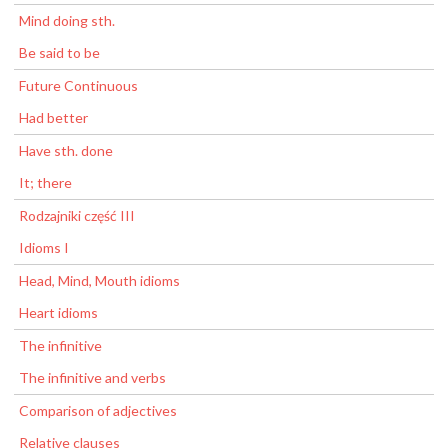
Mind doing sth.
Be said to be
Future Continuous
Had better
Have sth. done
It; there
Rodzajniki część III
Idioms I
Head, Mind, Mouth idioms
Heart idioms
The infinitive
The infinitive and verbs
Comparison of adjectives
Relative clauses