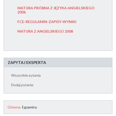
LONDON 
MATURA PRÓBNA Z JĘZYKA ANGIELSKIEGO
2006
OCENA 
UMIEJĘT
LANGUA
FCE-REGULAMIN-ZAPISY-WYNIKI
EGZAMIN
MATURA Z ANGIELSKIEGO 2008
EGZAMIN
ZAPYTAJ EKSPERTA
Wszystkie pytania
Dodaj pytanie
Główna
Egzaminy