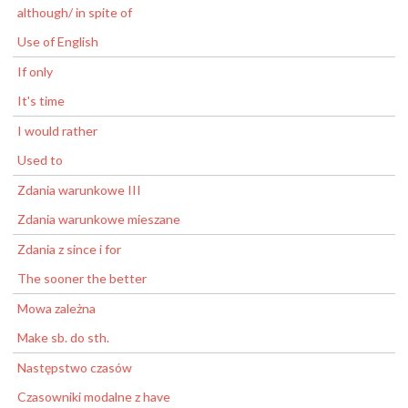
although/ in spite of
Use of English
If only
It's time
I would rather
Used to
Zdania warunkowe III
Zdania warunkowe mieszane
Zdania z since i for
The sooner the better
Mowa zależna
Make sb. do sth.
Następstwo czasów
Czasowniki modalne z have