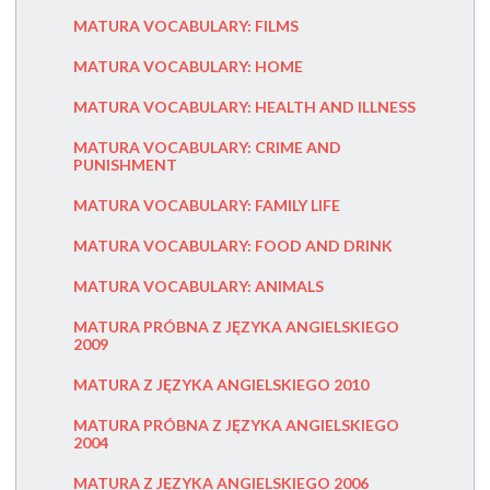
CPE - E
PROFICI
MATURA VOCABULARY: FILMS
NOWA M
MATURA VOCABULARY: HOME
MATURA 
MATURA VOCABULARY: HEALTH AND ILLNESS
NOWA MA
MATURA VOCABULARY: CRIME AND
(NOWA)
PUNISHMENT
MATURA 
MATURA VOCABULARY: FAMILY LIFE
MATURA 
MATURA VOCABULARY: FOOD AND DRINK
MATURA 
MATURA VOCABULARY: ANIMALS
EGZAMI
MATURA PRÓBNA Z JĘZYKA ANGIELSKIEGO
2009
LONDON 
MATURA Z JĘZYKA ANGIELSKIEGO 2010
LISTA 
PEARSO
MATURA PRÓBNA Z JĘZYKA ANGIELSKIEGO
2004
CENNIK
MATURA Z JĘZYKA ANGIELSKIEGO 2006