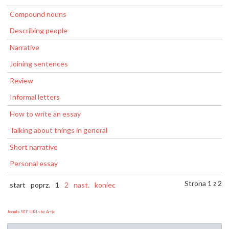
Compound nouns
Describing people
Narrative
Joining sentences
Review
Informal letters
How to write an essay
Talking about things in general
Short narrative
Personal essay
Strona 1 z 2
start
poprz.
1
2
nast.
koniec
Joomla SEF URLs by Artio